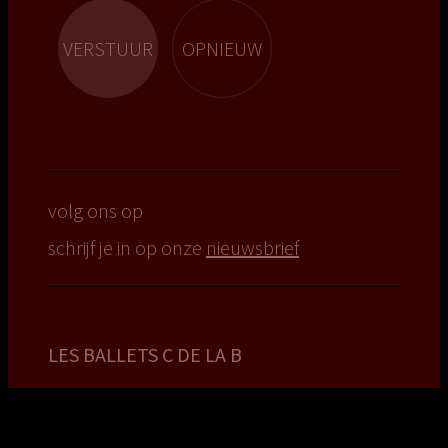
volg ons op
schrijf je in op onze
nieuwsbrief
LES BALLETS C DE LA B
het gezelschap